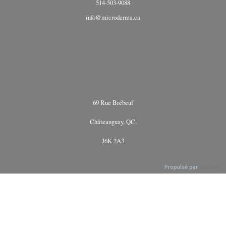
514-503-9088
info@microderma.ca
69 Rue Brébeuf
Châteauguay, QC.
J6K 2A3
Propulsé par
WebSelf